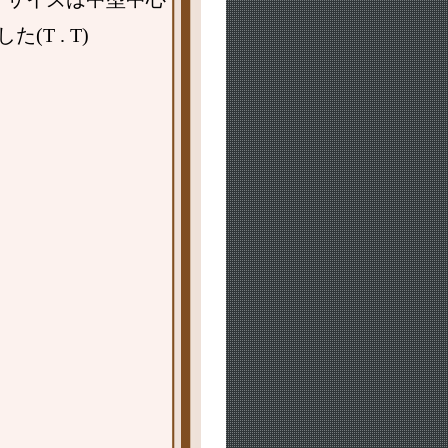
T . T)