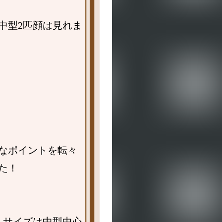
中型2匹顔は見れま
なポイントを転々
た！
、サイズは中型中心