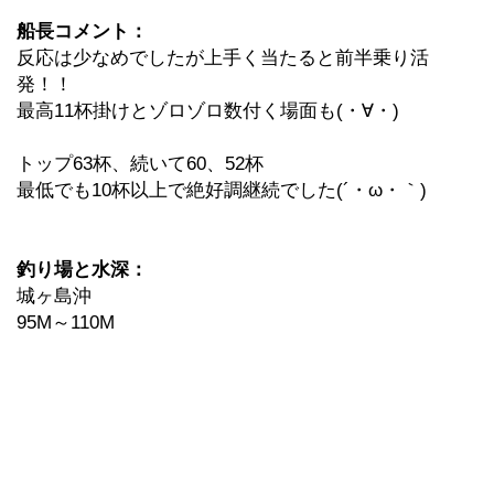
船長コメント：
反応は少なめでしたが上手く当たると前半乗り活
発！！
最高11杯掛けとゾロゾロ数付く場面も(・∀・)
トップ63杯、続いて60、52杯
最低でも10杯以上で絶好調継続でした(´・ω・｀)
釣り場と水深：
城ヶ島沖
95M～110M