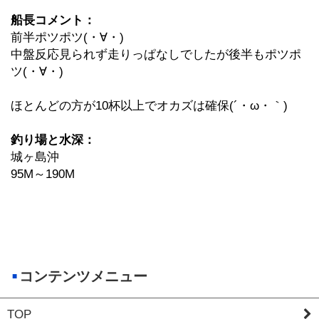
船長コメント：
前半ポツポツ(・∀・)
中盤反応見られず走りっぱなしでしたが後半もポツポ
ツ(・∀・)
ほとんどの方が10杯以上でオカズは確保(´・ω・｀)
釣り場と水深：
城ヶ島沖
95M～190M
コンテンツメニュー
TOP