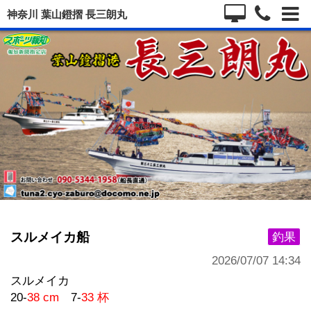
神奈川 葉山鐙摺 長三朗丸
スルメイカ船
釣果
2026/07/07 14:34
スルメイカ
20-
38 cm
7-
33 杯